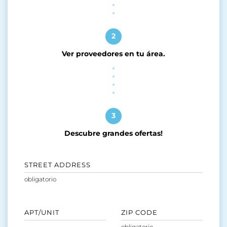
2
Ver proveedores en tu área.
3
Descubre grandes ofertas!
STREET ADDRESS
APT/UNIT
ZIP CODE