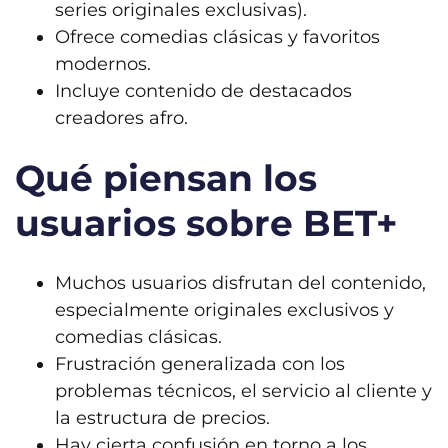
series originales exclusivas).
Ofrece comedias clásicas y favoritos
modernos.
Incluye contenido de destacados
creadores afro.
Qué piensan los
usuarios sobre BET+
Muchos usuarios disfrutan del contenido,
especialmente originales exclusivos y
comedias clásicas.
Frustración generalizada con los
problemas técnicos, el servicio al cliente y
la estructura de precios.
Hay cierta confusión en torno a los