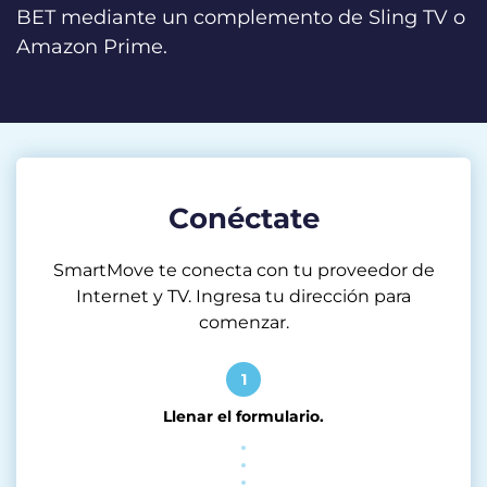
BET mediante un complemento de Sling TV o
Amazon Prime.
Conéctate
SmartMove te conecta con tu proveedor de
Internet y TV. Ingresa tu dirección para
comenzar.
1
Llenar el formulario.