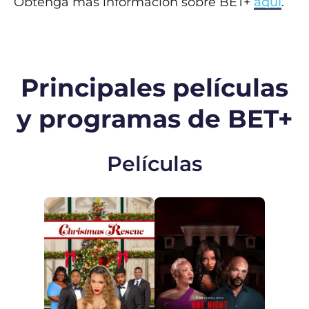
Obtenga más información sobre BET+
aquí
.
Principales películas
y programas de BET+
Películas