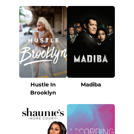
Hustle In
Madiba
Brooklyn