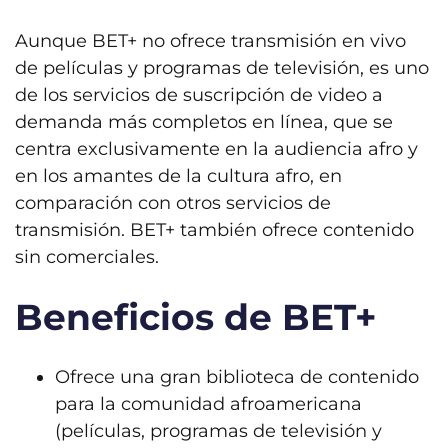
Aunque BET+ no ofrece transmisión en vivo
de películas y programas de televisión, es uno
de los servicios de suscripción de video a
demanda más completos en línea, que se
centra exclusivamente en la audiencia afro y
en los amantes de la cultura afro, en
comparación con otros servicios de
transmisión. BET+ también ofrece contenido
sin comerciales.
Beneficios de BET+
Ofrece una gran biblioteca de contenido
para la comunidad afroamericana
(películas, programas de televisión y