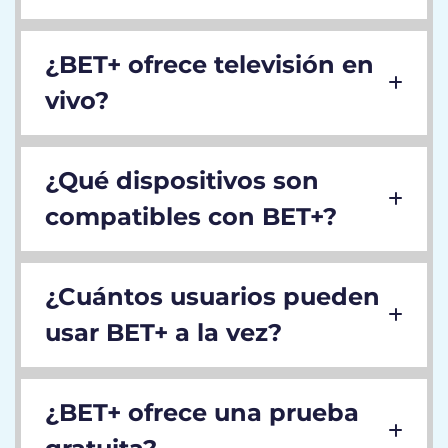
¿BET+ ofrece televisión en
vivo?
¿Qué dispositivos son
compatibles con BET+?
¿Cuántos usuarios pueden
usar BET+ a la vez?
¿BET+ ofrece una prueba